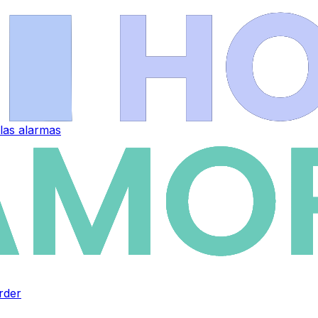
 las alarmas
rder