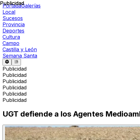
Publicidad
Publicidad
Portada
Galerías
Local
Sucesos
Provincia
Deportes
Cultura
Campo
Castilla y León
Semana Santa
Publicidad
Publicidad
Publicidad
Publicidad
Publicidad
Publicidad
UGT defiende a los Agentes Medioambie