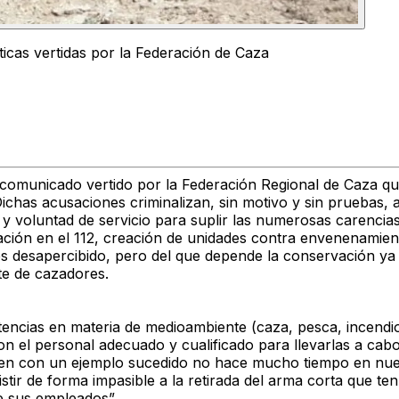
ticas vertidas por la Federación de Caza
 comunicado vertido por la Federación Regional de Caza q
Dichas acusaciones criminalizan, sin motivo y sin pruebas,
voluntad de servicio para suplir las numerosas carencias e
ción en el 112, creación de unidades contra envenenamient
s desapercibido, pero del que depende la conservación ya
te de cazadores.
cias en materia de medioambiente (caza, pesca, incendios
on el personal adecuado y cualificado para llevarlas a cab
guen con un ejemplo sucedido no hace mucho tiempo en nues
ir de forma impasible a la retirada del arma corta que ten
e sus empleados”.