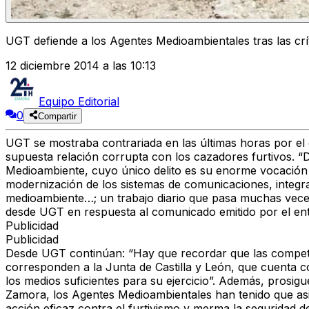
UGT defiende a los Agentes Medioambientales tras las crí
12 diciembre 2014 a las 10:13
Equipo Editorial
0
Compartir
UGT se mostraba contrariada en las últimas horas por el
supuesta relación corrupta con los cazadores furtivos. “
Medioambiente, cuyo único delito es su enorme vocación y 
modernización de los sistemas de comunicaciones, integra
medioambiente…; un trabajo diario que pasa muchas vece
desde UGT en respuesta al comunicado emitido por el en
Publicidad
Publicidad
Desde UGT continúan: “Hay que recordar que las competen
corresponden a la Junta de Castilla y León, que cuenta c
los medios suficientes para su ejercicio”. Además, prosi
Zamora, los Agentes Medioambientales han tenido que asist
acción eficaz contra el furtivismo y merma la seguridad d