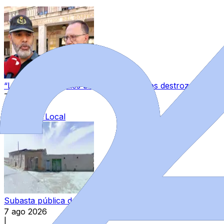
“Los guardias civiles de Zamora estamos destrozados”: l
7 ago 2026
|
Categoría:
Local
Subasta pública de bienes del Estado en Zamora: varios in
7 ago 2026
|