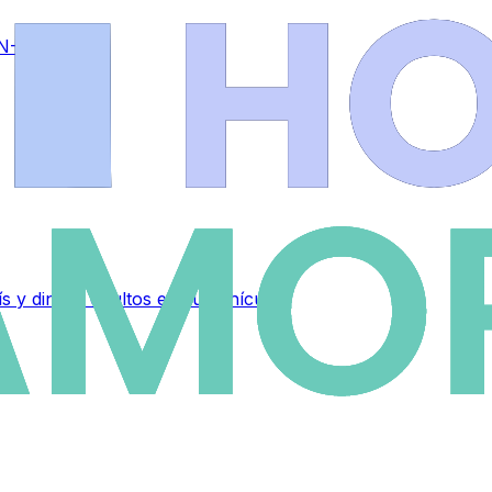
 N-525
 y dinero ocultos en su vehículo