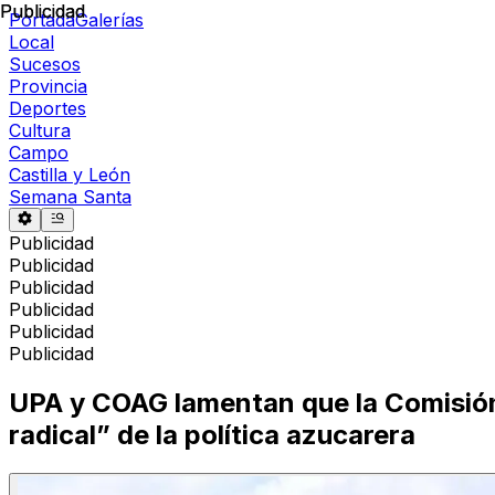
Publicidad
Publicidad
Portada
Galerías
Local
Sucesos
Provincia
Deportes
Cultura
Campo
Castilla y León
Semana Santa
Publicidad
Publicidad
Publicidad
Publicidad
Publicidad
Publicidad
UPA y COAG lamentan que la Comisión
radical” de la política azucarera