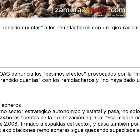
ndido cuentas” a los remolacheros con un “giro radical” 
COAG denuncia los “pésimos efectos” provocados por la “ma
endido cuentas” con los remolacheros y “no haya dado un 
olacheros
omo sector estratégico autonómico y estatal y pasa, no solo
24horas fuentes de la organización agraria. “Esa mejora n
 2.008, firmado a espaldas del sector, y pasa también por 
as explotaciones remolacheras sigue quedando supeditada a