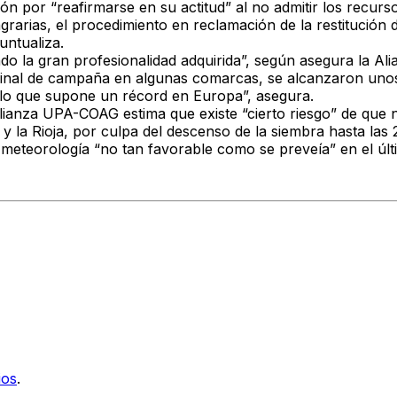
ón por “reafirmarse en su actitud” al no admitir los recur
rarias, el procedimiento en reclamación de la restitución de
untualiza.
do la gran profesionalidad adquirida”, según asegura la Al
final de campaña en algunas comarcas, se alcanzaron unos
 lo que supone un récord en Europa”, asegura.
lianza UPA-COAG estima que existe “cierto riesgo” de que n
y la Rioja, por culpa del descenso de la siembra hasta la
 meteorología “no tan favorable como se preveía” en el últi
ios
.