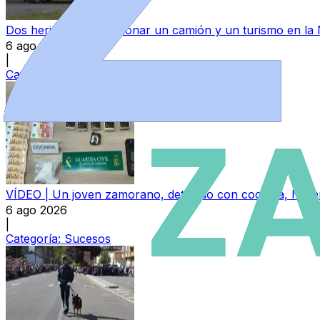
Dos heridos tras colisionar un camión y un turismo en la
6 ago 2026
|
Categoría:
Sucesos
VÍDEO | Un joven zamorano, detenido con cocaína, hachís
6 ago 2026
|
Categoría:
Sucesos