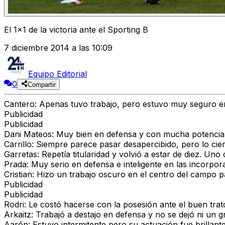
El 1x1 de la victoria ante el Sporting B
7 diciembre 2014 a las 10:09
Equipo Editorial
0
Compartir
Cantero:
Apenas tuvo trabajo, pero estuvo muy seguro en
Publicidad
Publicidad
Dani Mateos: Muy bien en defensa y con mucha potencia p
Carrillo: Siempre parece pasar desapercibido, pero lo ci
Garretas: Repetía titularidad y volvió a estar de diez. Un
Prada: Muy serio en defensa e inteligente en las incorpo
Cristian: Hizo un trabajo oscuro en el centro del campo pa
Publicidad
Publicidad
Rodri: Le costó hacerse con la posesión ante el buen trato
Arkaitz: Trabajó a destajo en defensa y no se dejó ni un 
Aarón: Estuvo intermitente pero su actuación fue brillant