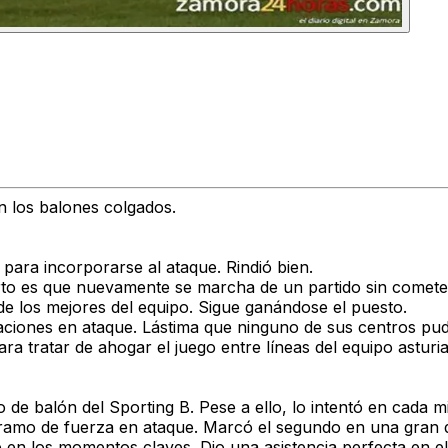
 los balones colgados.
ara incorporarse al ataque. Rindió bien.
erto es que nuevamente se marcha de un partido sin cometer
o de los mejores del equipo. Sigue ganándose el puesto.
raciones en ataque. Lástima que ninguno de sus centros pu
ra tratar de ahogar el juego entre líneas del equipo asturi
 de balón del Sporting B. Pese a ello, lo intentó en cada m
gramo de fuerza en ataque. Marcó el segundo en una gran de
e en los momentos claves. Dio una asistencia perfecta en e