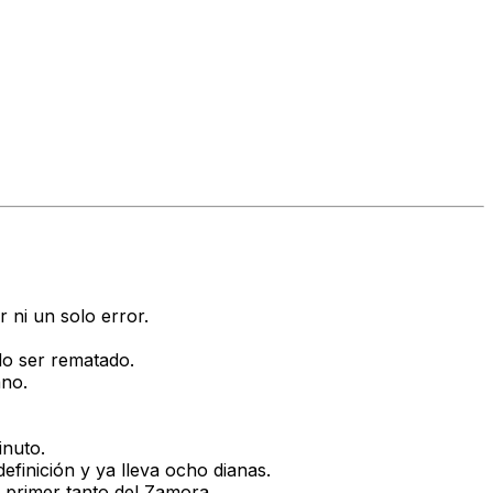
 ni un solo error.
do ser rematado.
ano.
inuto.
finición y ya lleva ocho dianas.
l primer tanto del Zamora