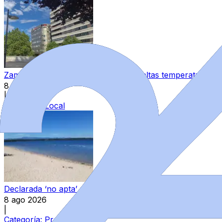
Zamora queda exenta de avisos por altas temperaturas y
8 ago 2026
|
Categoría:
Local
Declarada ‘no apta’ para el baño una zona autorizada de
8 ago 2026
|
Categoría:
Provincia