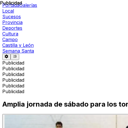
Publicidad
Publicidad
Portada
Galerías
Local
Sucesos
Provincia
Deportes
Cultura
Campo
Castilla y León
Semana Santa
Publicidad
Publicidad
Publicidad
Publicidad
Publicidad
Publicidad
Amplia jornada de sábado para los t