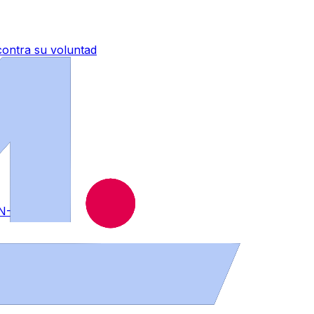
contra su voluntad
 N-525