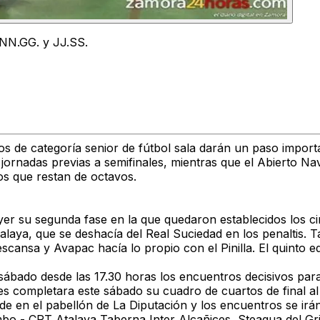
 NN.GG. y JJ.SS.
os de categoría senior de fútbol sala darán un paso import
s jornadas previas a semifinales, mientras que el Abierto
ros que restan de octavos.
yer su segunda fase en la que quedaron establecidos los 
alaya, que se deshacía del Real Suciedad en los penaltis. 
scansa y Avapac hacía lo propio con el Pinilla. El quinto e
ábado desde las 17.30 horas los encuentros decisivos para 
s completara este sábado su cuadro de cuartos de final al
arde en el pabellón de La Diputación y los encuentros se ir
bo - CRT Atalaya Taberna Inter Alcañices, Steagua del Gr