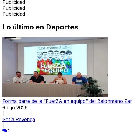
Publicidad
Publicidad
Publicidad
Lo último en
Deportes
Forma parte de la “FuerZA en equipo” del Balonmano Z
6 ago 2026
|
Sofía Revenga
|
3