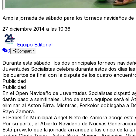
Amplia jornada de sábado para los torneos navideños de
27 diciembre 2014 a las 10:36
Equipo Editorial
0
Compartir
Durante este sábado, los dos principales torneos navideñ
Juventudes Socialistas celebra durante estos dos días la
los cuartos de final con la disputa de los cuatro encuent
Publicidad
Publicidad
En el Open Navideño de Juventudes Socialistas disputó a
darán paso a semifinales. Uno de estos equipos será el At
eliminar al Aston Birra. Mientras, Ferkolor doblegaba a De
Rayo Zamora.
El Pabellón Municipal Ángel Nieto de Zamora acoge este s
Por su parte, el Abierto Navideño de Nuevas Generacione
Está previsto que la jornada arranque a las cinco de la t
orden: Cholo Team - Aston Birra, Newpi - Andavías, Mam