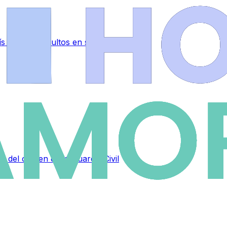
 y dinero ocultos en su vehículo
s del crimen de la Guardia Civil