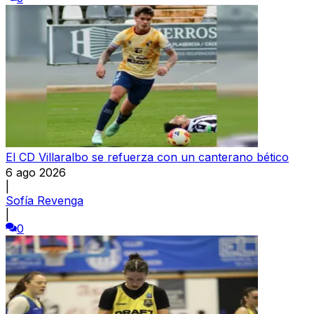
El CD Villaralbo se refuerza con un canterano bético
6 ago 2026
|
Sofía Revenga
|
0