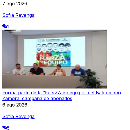
7 ago 2026
|
Sofía Revenga
|
1
Forma parte de la “FuerZA en equipo” del Balonmano
Zamora: campaña de abonados
6 ago 2026
|
Sofía Revenga
|
5