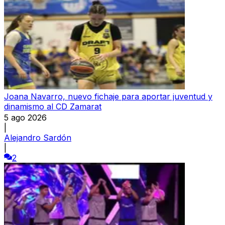
Joana Navarro, nuevo fichaje para aportar juventud y
dinamismo al CD Zamarat
5 ago 2026
|
Alejandro Sardón
|
2