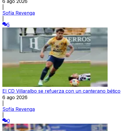
6 ago 2026
|
Sofía Revenga
|
5
El CD Villaralbo se refuerza con un canterano bético
6 ago 2026
|
Sofía Revenga
|
0