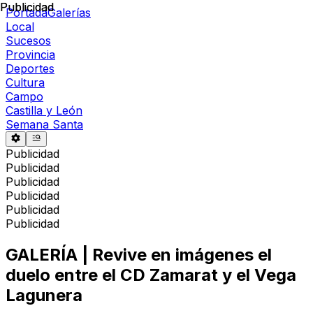
Publicidad
Publicidad
Portada
Galerías
Local
Sucesos
Provincia
Deportes
Cultura
Campo
Castilla y León
Semana Santa
Publicidad
Publicidad
Publicidad
Publicidad
Publicidad
Publicidad
GALERÍA | Revive en imágenes el
duelo entre el CD Zamarat y el Vega
Lagunera