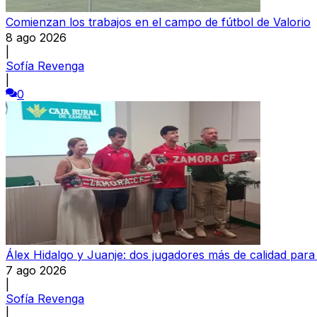
Comienzan los trabajos en el campo de fútbol de Valorio
8 ago 2026
|
Sofía Revenga
|
0
Álex Hidalgo y Juanje: dos jugadores más de calidad par
7 ago 2026
|
Sofía Revenga
|