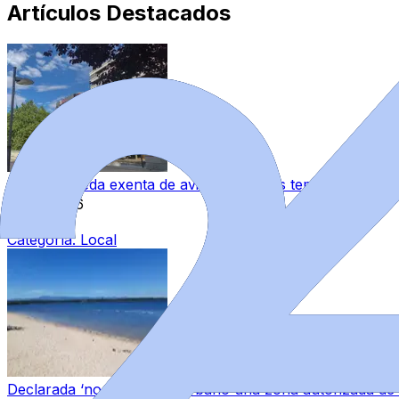
Artículos Destacados
Zamora queda exenta de avisos por altas temperaturas y
8 ago 2026
|
Categoría:
Local
Declarada ‘no apta’ para el baño una zona autorizada de