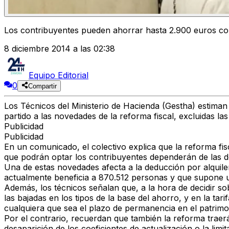
Los contribuyentes pueden ahorrar hasta 2.900 euros con
8 diciembre 2014 a las 02:38
Equipo Editorial
0
Compartir
Los Técnicos del Ministerio de Hacienda (Gestha) estima
partido a las novedades de la reforma fiscal, excluidas la
Publicidad
Publicidad
En un comunicado, el colectivo explica que la reforma f
que podrán optar los contribuyentes dependerán de las de
Una de estas novedades afecta a la deducción por alquile
actualmente beneficia a 870.512 personas y que supone u
Además, los técnicos señalan que, a la hora de decidir s
las bajadas en los tipos de la base del ahorro, y en la ta
cualquiera que sea el plazo de permanencia en el patrimo
Por el contrario, recuerdan que también la reforma traer
desaparición de los coeficientes de actualización o la limit