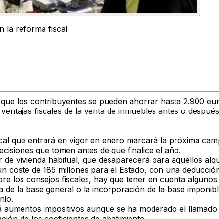
 la reforma fiscal
n que los contribuyentes se pueden ahorrar hasta 2.900 eu
s ventajas fiscales de la venta de inmuebles antes o después
iscal que entrará en vigor en enero marcará la próxima ca
cisiones que tomen antes de que finalice el año.
r de vivienda habitual, que desaparecerá para aquellos alq
n coste de 185 millones para el Estado, con una deducción
obre los consejos fiscales, hay que tener en cuenta alguno
rifa de la base general o la incorporación de la base imponi
nio.
á aumentos impositivos aunque se ha moderado el llamado h
ación de los coeficientes de abatimiento.