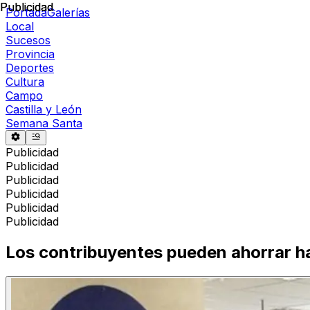
Publicidad
Publicidad
Portada
Galerías
Local
Sucesos
Provincia
Deportes
Cultura
Campo
Castilla y León
Semana Santa
Publicidad
Publicidad
Publicidad
Publicidad
Publicidad
Publicidad
Los contribuyentes pueden ahorrar ha