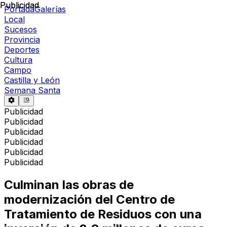
Publicidad
Publicidad
Portada
Galerías
Local
Sucesos
Provincia
Deportes
Cultura
Campo
Castilla y León
Semana Santa
Publicidad
Publicidad
Publicidad
Publicidad
Publicidad
Publicidad
Culminan las obras de
modernización del Centro de
Tratamiento de Residuos con una