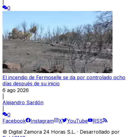
|
0
El incendio de Fermoselle se da por controlado ocho
días después de su inicio
6 ago 2026
|
Alejandro Sardón
|
0
Facebook
Instagram
X
YouTube
RSS
©
Digital Zamora 24 Horas S.L.
·
Desarrollado por