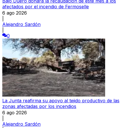
Bajo Duero donará la recaudación de este mes a los
afectados por el incendio de Fermoselle
6 ago 2026
|
Alejandro Sardón
|
0
La Junta reafirma su apoyo al tejido productivo de las
zonas afectadas por los incendios
6 ago 2026
|
Alejandro Sardón