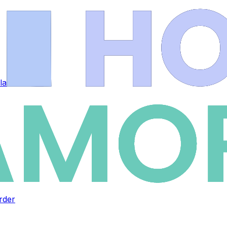
 las alarmas
rder