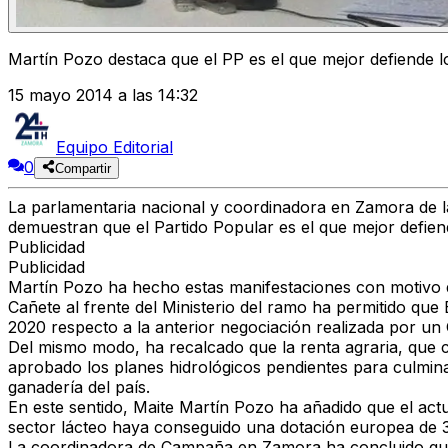
Martín Pozo destaca que el PP es el que mejor defiende 
15 mayo 2014 a las 14:32
Equipo Editorial
0
Compartir
La parlamentaria nacional y coordinadora en Zamora de l
demuestran que el Partido Popular es el que mejor defie
Publicidad
Publicidad
Martín Pozo ha hecho estas manifestaciones con motivo de 
Cañete al frente del Ministerio del ramo ha permitido qu
2020 respecto a la anterior negociación realizada por un 
Del mismo modo, ha recalcado que la renta agraria, que 
aprobado los planes hidrológicos pendientes para culmina
ganadería del país.
En este sentido, Maite Martín Pozo ha añadido que el act
sector lácteo haya conseguido una dotación europea de 31 
La coordinadora de Campaña en Zamora ha concluido que el