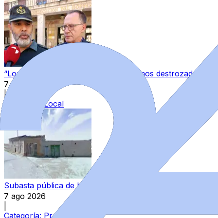
“Los guardias civiles de Zamora estamos destrozados”: l
7 ago 2026
|
Categoría:
Local
Subasta pública de bienes del Estado en Zamora: varios in
7 ago 2026
|
Categoría:
Provincia